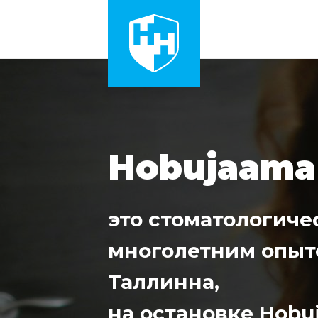
Hobujaama
это стоматологиче
многолетним опыт
Таллинна,
на остановке Hobu