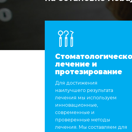
Стоматологическ
лечение и
протезирование
Для достижения
наилучшего результата
лечения мы используем
инновационные,
современные и
проверенные методы
лечения. Мы составляем для