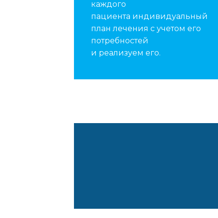
каждого
пациента индивидуальный
план лечения с учетом его
потребностей
и реализуем его.