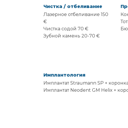
Чистка / отбеливание
Пр
Лазерное отбеливание 150
Ко
€
То
Чистка содой 70 €
Бю
Зубной камень 20-70 €
Имплантология
Имплантат Straumann SP + коронка
Имплантат Neodent GM Helix + коро