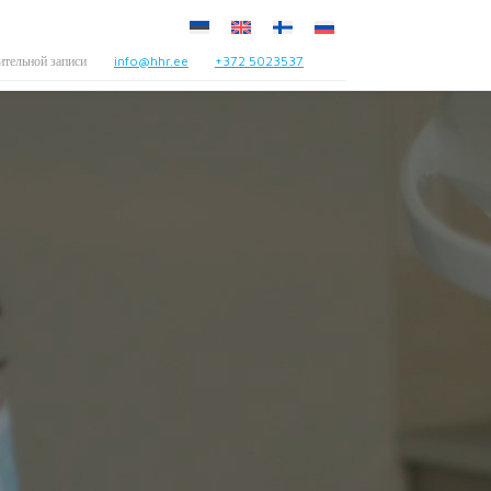
ительной записи
info@hhr.ee
+372 5023537