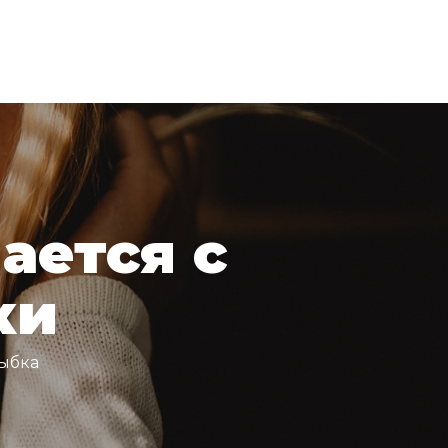
ается с
ки
лыбка