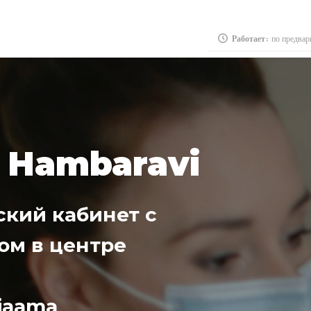
Работает:
по предвар
 Hambaravi
ский кабинет с
ом в центре
jaama